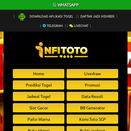
×
WHATSAPP
DOWNLOAD APLIKASI TOGEL
DAFTAR JADI MEMBER
TELEGRAM
LIVECHAT
Home
Livedraw
Prediksi Togel
Promosi
Jadwal Togel
Data Result
Slot Gacor
BB Generator
Paito Warna
Konv.Toto SGP
Buku Mimpi
Bukti Jackpot