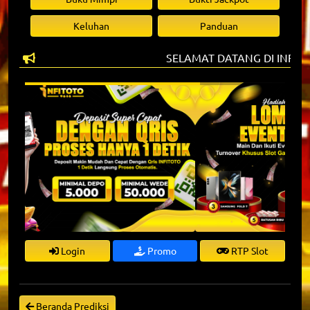
Keluhan
Panduan
SELAMAT DATANG DI INFIT
Login
Promo
RTP Slot
Beranda Prediksi