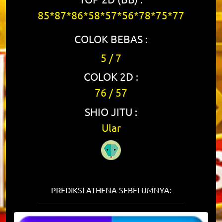
85*87*86*58*57*56*78*75*77
COLOK BEBAS :
5 / 7
COLOK 2D :
76 / 57
SHIO JITU :
Ular
PREDIKSI ATHENA SEBELUMNYA: