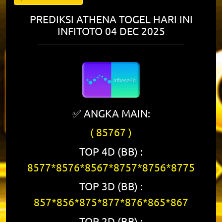
PREDIKSI ATHENA TOGEL HARI INI
INFITOTO 04 DEC 2025
✅ ANGKA MAIN:
( 85767 )
TOP 4D (BB) :
8577*8576*8567*8757*8756*8775
TOP 3D (BB) :
857*856*875*877*876*865*867
TOP 2D (BB) :