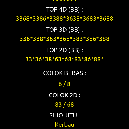
TOP 4D (BB) :
3368*3386*3388*3638*3683*3688
TOP 3D (BB) :
336*338*363*368*383*386*388
TOP 2D (BB) :
33*36*38*63*68*83*86*88*
COLOK BEBAS :
6 / 8
COLOK 2D :
83 / 68
SHIO JITU :
Kerbau