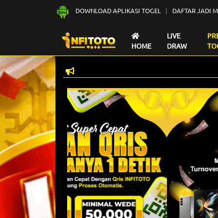
DOWNLOAD APLIKASI TOGEL
DAFTAR JADI 
LIVE
PR
HOME
DRAW
TO