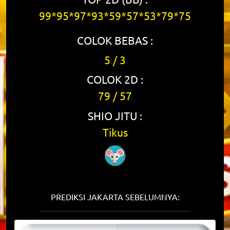
99*95*97*93*59*57*53*79*75
COLOK BEBAS :
5 / 3
COLOK 2D :
79 / 57
SHIO JITU :
Tikus
PREDIKSI JAKARTA SEBELUMNYA: