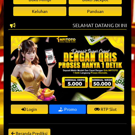
Keluhan
Panduan
SELAMAT DATANG DI INFIT
Login
Promo
RTP Slot
Beranda Prediksi