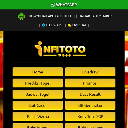
×
WHATSAPP
DOWNLOAD APLIKASI TOGEL
DAFTAR JADI MEMBER
TELEGRAM
LIVECHAT
Home
Livedraw
Prediksi Togel
Promosi
Jadwal Togel
Data Result
Slot Gacor
BB Generator
Paito Warna
Konv.Toto SGP
Buku Mimpi
Bukti Jackpot