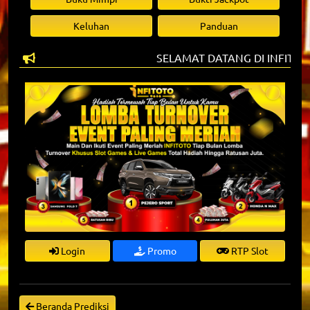
Keluhan
Panduan
SELAMAT DATANG DI INFITOT
Login
Promo
RTP Slot
Beranda Prediksi