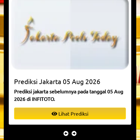
Prediksi
Jakarta
05 Aug 2026
Prediksi jakarta sebelumnya pada tanggal 05 Aug
2026 di INFITOTO.
Lihat Prediksi