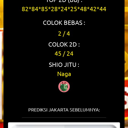
82*84*85*28*24*25*48*42*44
COLOK BEBAS :
2 / 4
COLOK 2D :
45 / 24
SHIO JITU :
Naga
PREDIKSI JAKARTA SEBELUMNYA: