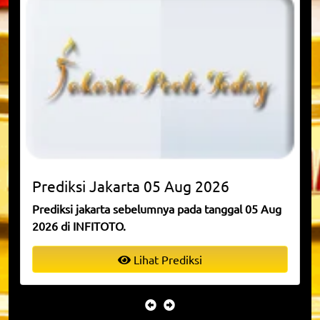
Prediksi
Jakarta
05 Aug 2026
Prediksi jakarta sebelumnya pada tanggal 05 Aug
2026 di INFITOTO.
Lihat Prediksi