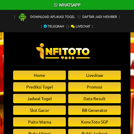
×
WHATSAPP
DOWNLOAD APLIKASI TOGEL
DAFTAR JADI MEMBER
TELEGRAM
LIVECHAT
Home
Livedraw
Prediksi Togel
Promosi
Jadwal Togel
Data Result
Slot Gacor
BB Generator
Paito Warna
Konv.Toto SGP
Buku Mimpi
Bukti Jackpot