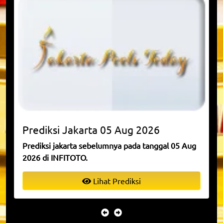
Prediksi
Jakarta
05 Aug 2026
Prediksi jakarta sebelumnya pada tanggal 05 Aug
2026 di INFITOTO.
Lihat Prediksi