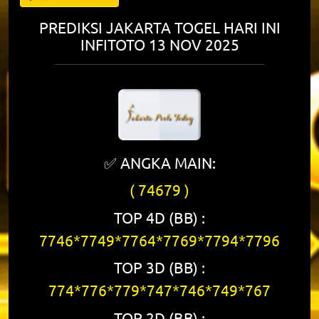
PREDIKSI JAKARTA TOGEL HARI INI
INFITOTO 13 NOV 2025
✅ ANGKA MAIN:
( 74679 )
TOP 4D (BB) :
7746*7749*7764*7769*7794*7796
TOP 3D (BB) :
774*776*779*747*746*749*767
TOP 2D (BB) :