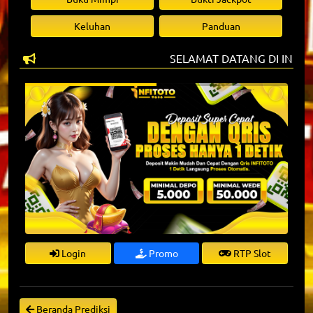
Keluhan
Panduan
SELAMAT DATANG DI INFIT
Login
Promo
RTP Slot
Beranda Prediksi