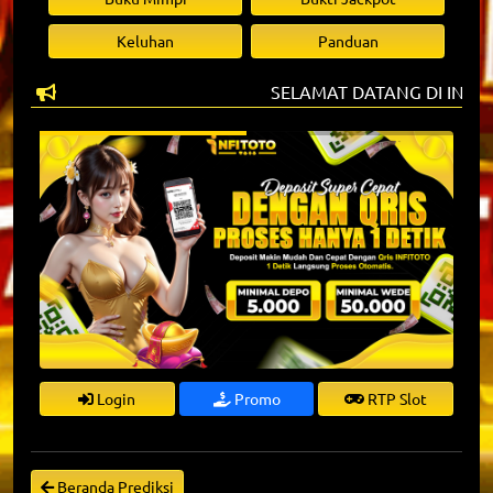
Keluhan
Panduan
SELAMAT DATANG DI INFIT
Login
Promo
RTP Slot
Beranda Prediksi