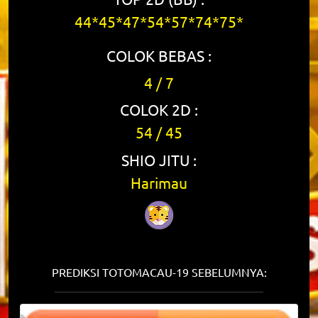
44*45*47*54*57*74*75*
COLOK BEBAS :
4 / 7
COLOK 2D :
54 / 45
SHIO JITU :
Harimau
PREDIKSI TOTOMACAU-19 SEBELUMNYA: