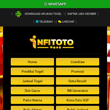
×
WHATSAPP
DOWNLOAD APLIKASI TOGEL
DAFTAR JADI MEMBER
TELEGRAM
LIVECHAT
Home
Livedraw
Prediksi Togel
Promosi
Jadwal Togel
Data Result
Slot Gacor
BB Generator
Paito Warna
Konv.Toto SGP
Buku Mimpi
Bukti Jackpot