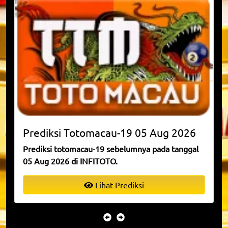
Prediksi
Totomacau-19
05 Aug 2026
Prediksi totomacau-19 sebelumnya pada tanggal
05 Aug 2026 di INFITOTO.
Lihat Prediksi